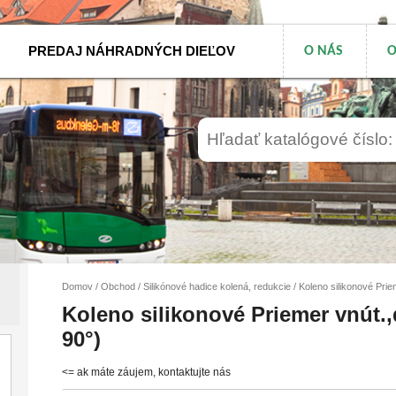
PREDAJ NÁHRADNÝCH DIEĽOV
O NÁS
O
Domov
/
Obchod
/
Silikónové hadice kolená, redukcie
/ Koleno silikonové Prie
Koleno silikonové Priemer vnút.,d
90°)
<= ak máte záujem, kontaktujte nás