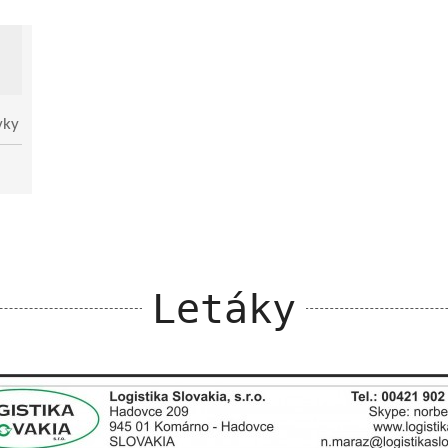
vky
Letáky