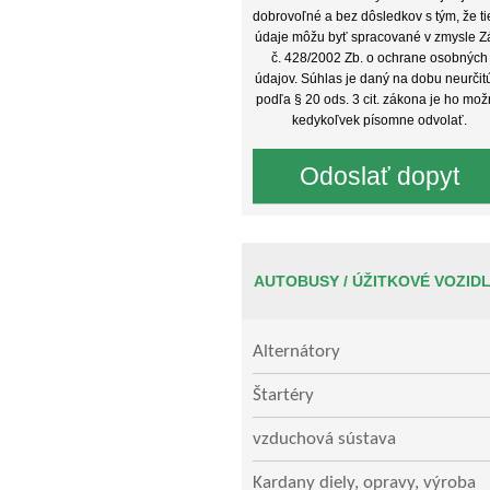
dobrovoľné a bez dôsledkov s tým, že ti
údaje môžu byť spracované v zmysle Z
č. 428/2002 Zb. o ochrane osobných
údajov. Súhlas je daný na dobu neurčit
podľa § 20 ods. 3 cit. zákona je ho mo
kedykoľvek písomne odvolať.
AUTOBUSY / ÚŽITKOVÉ VOZID
Alternátory
Štartéry
vzduchová sústava
Kardany diely, opravy, výroba