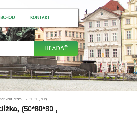
BCHOD
KONTAKT
mer vnút.,dĺžka, (50*80*80 , 90°)
ĺžka, (50*80*80 ,