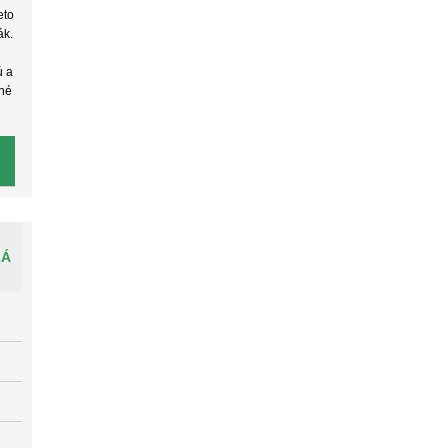
eto
ák.
ú a
žné
LÁ