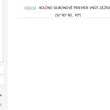
006016
- KOLENO SILIKONOVÉ PRIEMER VNÚT.,DĹŽKA
(50*80*80 , 90°)
 a
v
.,