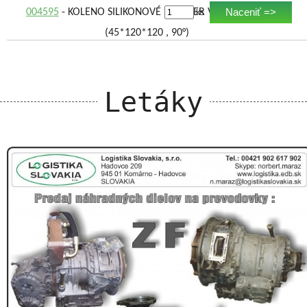
Naceniť =>
004595
- KOLENO SILIKONOVÉ PRIEMER VNÚT.,DĹŽKA,
ks
(45*120*120 , 90°)
Letáky