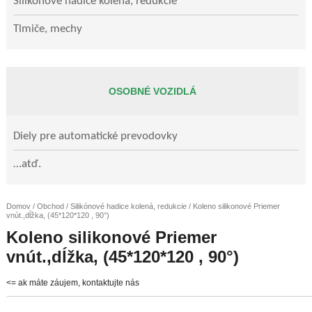
Silikónové hadice kolená, redukcie
Tlmiče, mechy
OSOBNÉ VOZIDLÁ
Diely pre automatické prevodovky
…atď.
Domov
/
Obchod
/
Silikónové hadice kolená, redukcie
/ Koleno silikonové Priemer
vnút.,dĺžka, (45*120*120 , 90°)
Koleno silikonové Priemer
vnút.,dĺžka, (45*120*120 , 90°)
<= ak máte záujem, kontaktujte nás