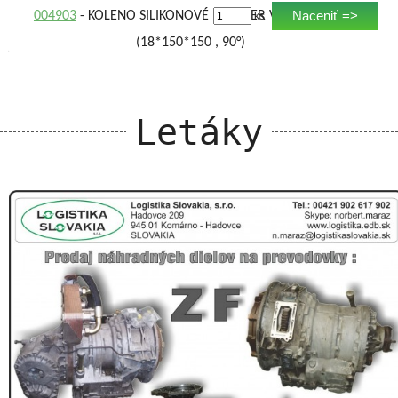
Naceniť =>
004903
- KOLENO SILIKONOVÉ PRIEMER VNÚT.,DĹŽKA,
ks
(18*150*150 , 90°)
Letáky