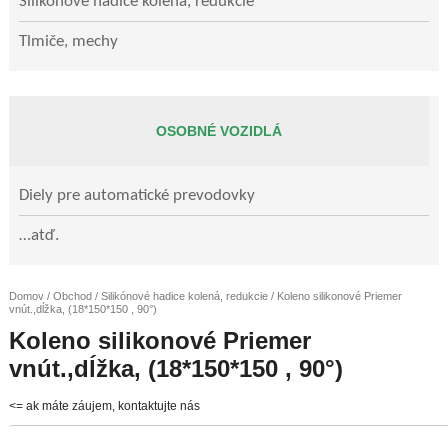
Silikónové hadice kolená, redukcie
Tlmiče, mechy
OSOBNÉ VOZIDLÁ
Diely pre automatické prevodovky
…atď.
Domov
/
Obchod
/
Silikónové hadice kolená, redukcie
/ Koleno silikonové Priemer
vnút.,dĺžka, (18*150*150 , 90°)
Koleno silikonové Priemer
vnút.,dĺžka, (18*150*150 , 90°)
<= ak máte záujem, kontaktujte nás