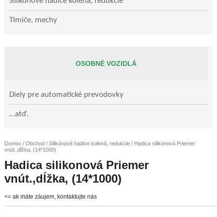
Silikónové hadice kolená, redukcie
Tlmiče, mechy
OSOBNÉ VOZIDLÁ
Diely pre automatické prevodovky
…atď.
Domov
/
Obchod
/
Silikónové hadice kolená, redukcie
/ Hadica silikonová Priemer
vnút.,dĺžka, (14*1000)
Hadica silikonová Priemer
vnút.,dĺžka, (14*1000)
<= ak máte záujem, kontaktujte nás