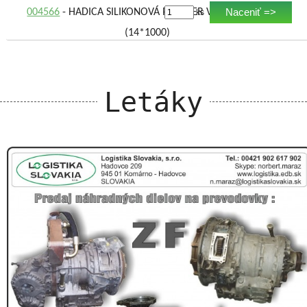
Naceniť =>
004566
- HADICA SILIKONOVÁ PRIEMER VNÚT.,DĹŽKA,
ks
(14*1000)
Letáky