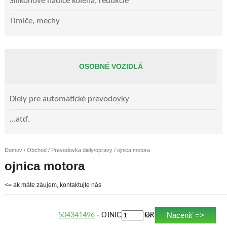
Silikónové hadice kolená, redukcie
Tlmiče, mechy
OSOBNÉ VOZIDLÁ
Diely pre automatické prevodovky
…atď.
Domov
/
Obchod
/
Prevodovka diely/opravy
/ ojnica motora
ojnica motora
<= ak máte záujem, kontaktujte nás
Naceniť =>
504341496
- OJNICA MOTORA
ks