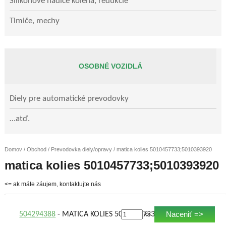
Silikónové hadice kolená, redukcie
Tlmiče, mechy
OSOBNÉ VOZIDLÁ
Diely pre automatické prevodovky
…atď.
Domov
/
Obchod
/
Prevodovka diely/opravy
/ matica kolies 5010457733;5010393920
matica kolies 5010457733;5010393920
<= ak máte záujem, kontaktujte nás
Naceniť =>
504294388
- MATICA KOLIES 5010457733;5010393920
ks