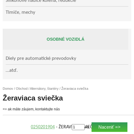
Silikónové hadice kolená, redukcie
Tlmiče, mechy
OSOBNÉ VOZIDLÁ
Diely pre automatické prevodovky
…atď.
Domov
/
Obchod
/
Alternátory, štartéry
/ Žeraviaca sviečka
Žeraviaca sviečka
<= ak máte záujem, kontaktujte nás
Naceniť =>
0250201904
- ŽERAVIACA SVIEČKA
ks