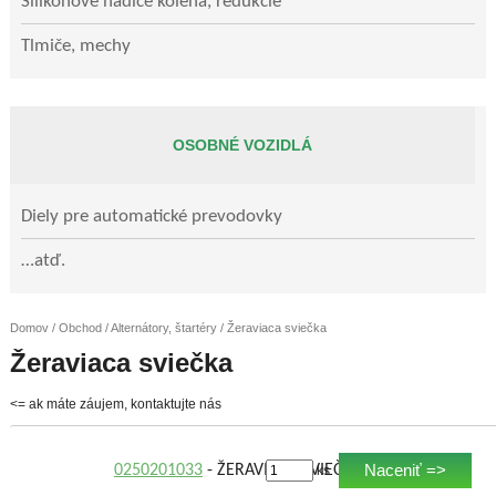
Silikónové hadice kolená, redukcie
Tlmiče, mechy
OSOBNÉ VOZIDLÁ
Diely pre automatické prevodovky
…atď.
Domov
/
Obchod
/
Alternátory, štartéry
/ Žeraviaca sviečka
Žeraviaca sviečka
<= ak máte záujem, kontaktujte nás
Naceniť =>
0250201033
- ŽERAVIACA SVIEČKA
ks