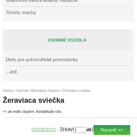
Silikónové hadice kolená, redukcie
Tlmiče, mechy
OSOBNÉ VOZIDLÁ
Diely pre automatické prevodovky
…atď.
Domov
/
Obchod
/
Alternátory, štartéry
/ Žeraviaca sviečka
Žeraviaca sviečka
<= ak máte záujem, kontaktujte nás
Naceniť =>
0250201021
- ŽERAVIACA SVIEČKA
ks