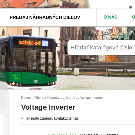
PREDAJ NÁHRADNÝCH DIEĽOV
O NÁS
O
Domov
/
Obchod
/
Alternátory, štartéry
/ Voltage Inverter
Voltage Inverter
<= ak máte záujem, kontaktujte nás