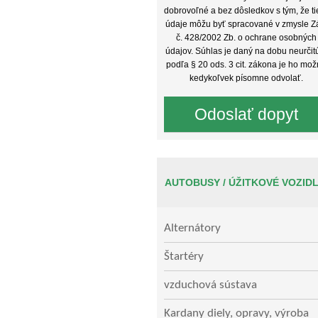
dobrovoľné a bez dôsledkov s tým, že ti
údaje môžu byť spracované v zmysle Z
č. 428/2002 Zb. o ochrane osobných
údajov. Súhlas je daný na dobu neurčit
podľa § 20 ods. 3 cit. zákona je ho mo
kedykoľvek písomne odvolať.
AUTOBUSY / ÚŽITKOVÉ VOZID
Alternátory
Štartéry
vzduchová sústava
Kardany diely, opravy, výroba