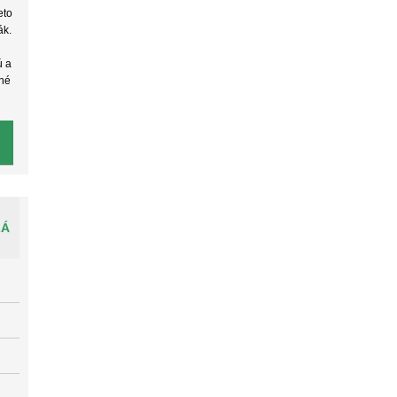
eto
ák.
ú a
žné
LÁ