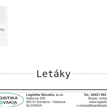
vky
Letáky