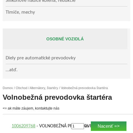
Silikónové hadice kolená, redukcie
Tlmiče, mechy
OSOBNÉ VOZIDLÁ
Diely pre automatické prevodovky
…atď.
Domov
/
Obchod
/
Alternátory, štartéry
/ Volnobežná prevodovka štartéra
Volnobežná prevodovka štartéra
<= ak máte záujem, kontaktujte nás
Naceniť =>
1006209768
- VOLNOBEŽNÁ PREVODOVKA ŠTARTÉRA
ks