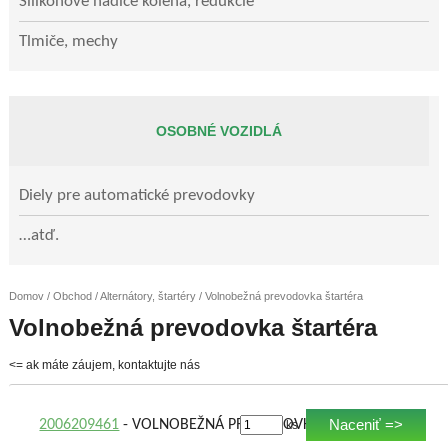
Silikónové hadice kolená, redukcie
Tlmiče, mechy
OSOBNÉ VOZIDLÁ
Diely pre automatické prevodovky
…atď.
Domov
/
Obchod
/
Alternátory, štartéry
/ Volnobežná prevodovka štartéra
Volnobežná prevodovka štartéra
<= ak máte záujem, kontaktujte nás
Naceniť =>
2006209461
- VOLNOBEŽNÁ PREVODOVKA ŠTARTÉRA
ks