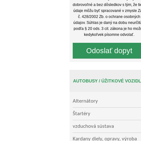
dobrovoľné a bez dôsledkov s tým, že ti
údaje môžu byť spracované v zmysle Z
č. 428/2002 Zb. o ochrane osobných
údajov. Súhlas je daný na dobu neurčit
podľa § 20 ods. 3 cit. zákona je ho mo
kedykoľvek písomne odvolať.
AUTOBUSY / ÚŽITKOVÉ VOZID
Alternátory
Štartéry
vzduchová sústava
Kardany diely, opravy, výroba