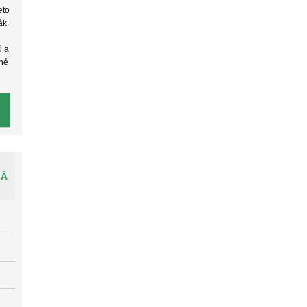
eto
ák.
ú a
žné
LÁ