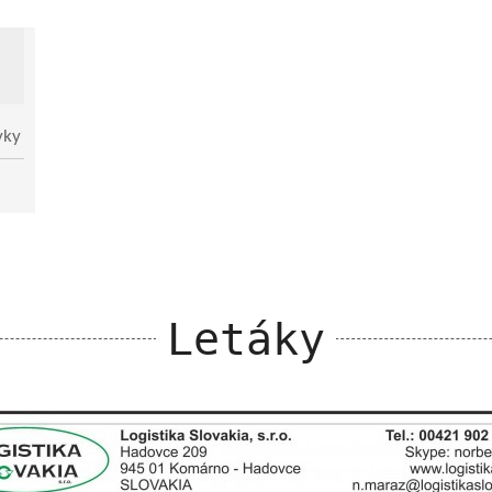
vky
Letáky