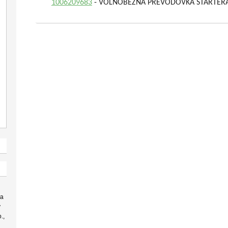
1006209683
- VOLNOBEŽNÁ PREVODOVKA ŠTARTÉR
 a
v
.,