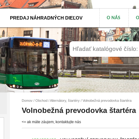
PREDAJ NÁHRADNÝCH DIEĽOV
O NÁS
O
Domov
/
Obchod
/
Alternátory, štartéry
/ Volnobežná prevodovka štartéra
Volnobežná prevodovka štartéra
<= ak máte záujem, kontaktujte nás