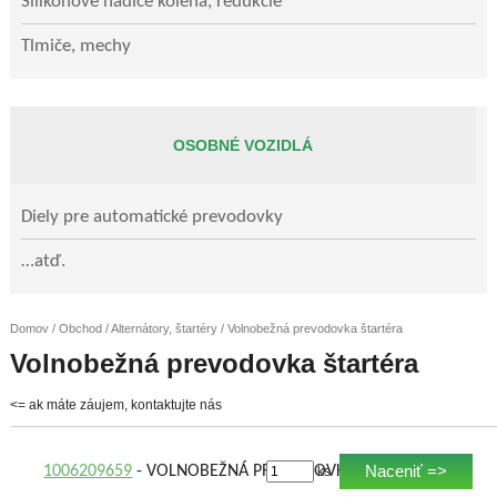
Silikónové hadice kolená, redukcie
Tlmiče, mechy
OSOBNÉ VOZIDLÁ
Diely pre automatické prevodovky
…atď.
Domov
/
Obchod
/
Alternátory, štartéry
/ Volnobežná prevodovka štartéra
Volnobežná prevodovka štartéra
<= ak máte záujem, kontaktujte nás
Naceniť =>
1006209659
- VOLNOBEŽNÁ PREVODOVKA ŠTARTÉRA
ks