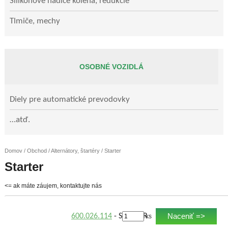
Silikónové hadice kolená, redukcie
Tlmiče, mechy
OSOBNÉ VOZIDLÁ
Diely pre automatické prevodovky
…atď.
Domov
/
Obchod
/
Alternátory, štartéry
/ Starter
Starter
<= ak máte záujem, kontaktujte nás
Naceniť =>
600.026.114
- STARTER
ks