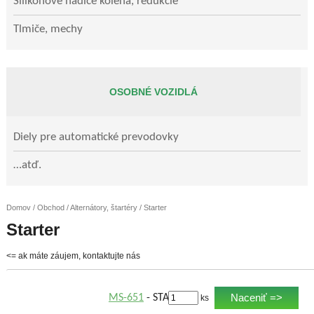
Silikónové hadice kolená, redukcie
Tlmiče, mechy
OSOBNÉ VOZIDLÁ
Diely pre automatické prevodovky
…atď.
Domov
/
Obchod
/
Alternátory, štartéry
/ Starter
Starter
<= ak máte záujem, kontaktujte nás
Naceniť =>
MS-651
- STARTER
ks