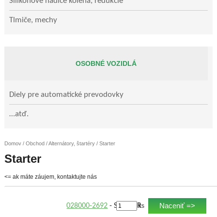
Silikónové hadice kolená, redukcie
Tlmiče, mechy
OSOBNÉ VOZIDLÁ
Diely pre automatické prevodovky
…atď.
Domov
/
Obchod
/
Alternátory, štartéry
/ Starter
Starter
<= ak máte záujem, kontaktujte nás
Naceniť =>
028000-2692
- STARTER
ks