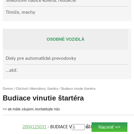
Silikónové hadice kolená, redukcie
Tlmiče, mechy
OSOBNÉ VOZIDLÁ
Diely pre automatické prevodovky
…atď.
Domov
/
Obchod
/
Alternátory, štartéry
/ Budiace vinutie štartéra
Budiace vinutie štartéra
<= ak máte záujem, kontaktujte nás
Naceniť =>
2004125031
- BUDIACE VINUTIE ŠTARTÉRA
ks