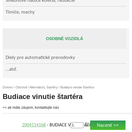
Silikónové hadice kolená, redukcie
Tlmiče, mechy
OSOBNÉ VOZIDLÁ
Diely pre automatické prevodovky
…atď.
Domov
/
Obchod
/
Alternátory, štartéry
/ Budiace vinutie štartéra
Budiace vinutie štartéra
<= ak máte záujem, kontaktujte nás
Naceniť =>
2004114168
- BUDIACE VINUTIE ŠTARTÉRA
ks