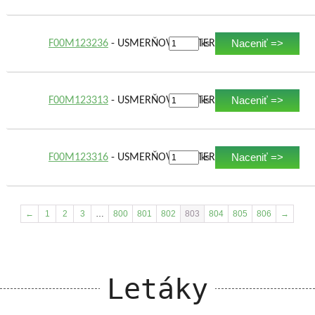
Naceniť =>
F00M123236
- USMERŇOVAČ ALTERNÁTORA
ks
Naceniť =>
F00M123313
- USMERŇOVAČ ALTERNÁTORA
ks
Naceniť =>
F00M123316
- USMERŇOVAČ ALTERNÁTORA
ks
←
1
2
3
…
800
801
802
803
804
805
806
→
Letáky