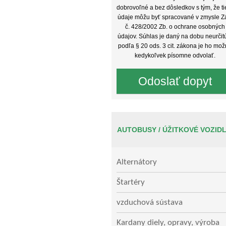
dobrovoľné a bez dôsledkov s tým, že ti
údaje môžu byť spracované v zmysle Z
č. 428/2002 Zb. o ochrane osobných
údajov. Súhlas je daný na dobu neurčit
podľa § 20 ods. 3 cit. zákona je ho mo
kedykoľvek písomne odvolať.
AUTOBUSY / ÚŽITKOVÉ VOZID
Alternátory
Štartéry
vzduchová sústava
Kardany diely, opravy, výroba